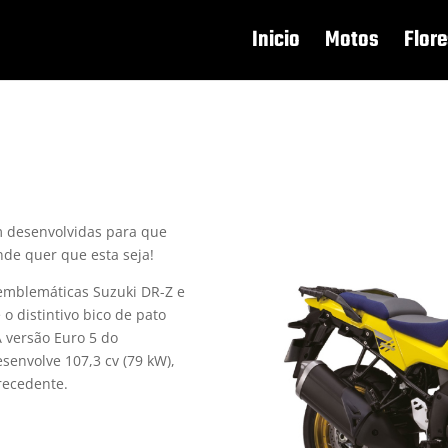
Inicio
Motos
Flore
m desenvolvidas para que
nde quer que esta seja!
emblemáticas Suzuki DR-Z e
o distintivo bico de pato
 versão Euro 5 do
esenvolve 107,3 cv (79 kW),
recedente.