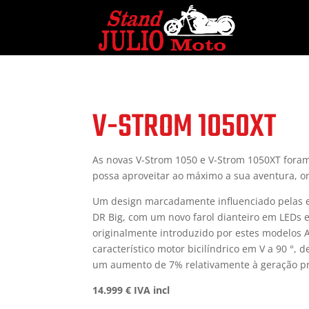
V-STROM 1050XT
As novas V-Strom 1050 e V-Strom 1050XT fora
possa aproveitar ao máximo a sua aventura, o
Um design marcadamente influenciado pelas 
DR Big, com um novo farol dianteiro em LEDs e 
originalmente introduzido por estes modelos A
característico motor bicilíndrico em V a 90 °, d
um aumento de 7% relativamente à geração p
14.999 € IVA incl